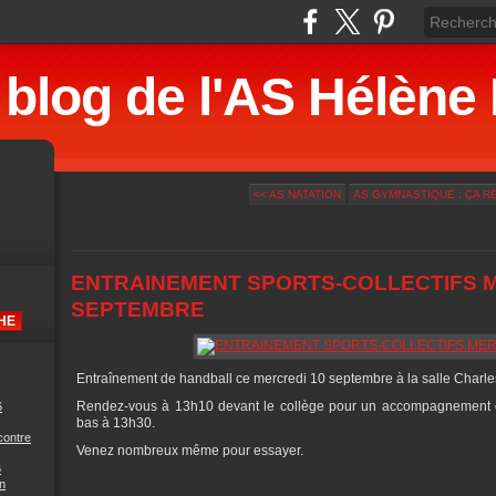
 blog de l'AS Hélè
<< AS NATATION
AS GYMNASTIQUE : ÇA RE
ENTRAINEMENT SPORTS-COLLECTIFS M
SEPTEMBRE
Entraînement de handball ce mercredi 10 septembre à la salle Charl
Rendez-vous à 13h10 devant le collège pour un accompagnement e
6
bas à 13h30.
contre
Venez nombreux même pour essayer.
6
n