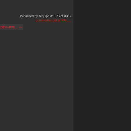
Published by l'équipe d' EPS et d'AS
commenter cet article
…
DÉMARRE... >>