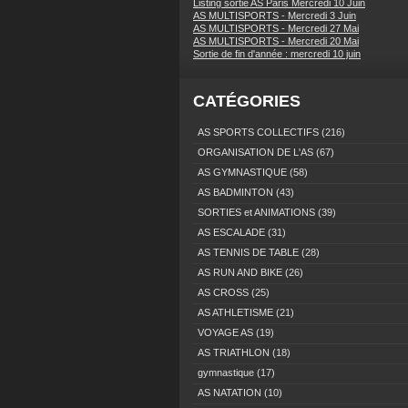
Listing sortie AS Paris Mercredi 10 Juin
AS MULTISPORTS - Mercredi 3 Juin
AS MULTISPORTS - Mercredi 27 Mai
AS MULTISPORTS - Mercredi 20 Mai
Sortie de fin d'année : mercredi 10 juin
CATÉGORIES
AS SPORTS COLLECTIFS
(216)
ORGANISATION DE L'AS
(67)
AS GYMNASTIQUE
(58)
AS BADMINTON
(43)
SORTIES et ANIMATIONS
(39)
AS ESCALADE
(31)
AS TENNIS DE TABLE
(28)
AS RUN AND BIKE
(26)
AS CROSS
(25)
AS ATHLETISME
(21)
VOYAGE AS
(19)
AS TRIATHLON
(18)
gymnastique
(17)
AS NATATION
(10)