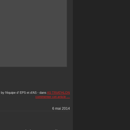
 by l'équipe d' EPS et d'AS
-
dans
AS TRIATHLON
commenter cet article
…
6 mai 2014