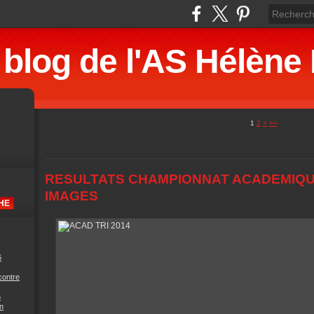
 blog de l'AS Hélè
1
2
>
>>
RESULTATS CHAMPIONNAT ACADEMIQU
IMAGES
6
contre
6
n