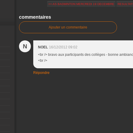
<< AS BADMINTON MERCREDI 19 DECEMBRE
RESULTATS
commentaires
Ajouter un commentaire
N
NOEL
16/12/2012 09:02
<br /> bravo aux participants des collèges - bonne ambiance 
<br />
Répondre