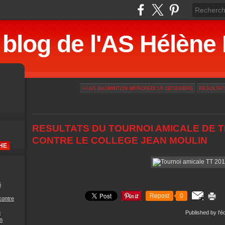
 blog de l'AS Hélè
<< AS BADMINTON MERCREDI 19 DECEMBRE
RESULTATS
RESULTATS DU TOURNOI AMICALE DE T
CONTRE LE COLLEGE JEAN MOULIN
6
Repost
0
contre
6
Published by l'é
n