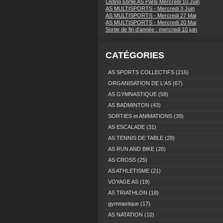
Listing sortie AS Paris Mercredi 10 Juin
AS MULTISPORTS - Mercredi 3 Juin
AS MULTISPORTS - Mercredi 27 Mai
AS MULTISPORTS - Mercredi 20 Mai
Sortie de fin d'année : mercredi 10 juin
CATÉGORIES
AS SPORTS COLLECTIFS
(216)
ORGANISATION DE L'AS
(67)
AS GYMNASTIQUE
(58)
AS BADMINTON
(43)
SORTIES et ANIMATIONS
(39)
AS ESCALADE
(31)
AS TENNIS DE TABLE
(28)
AS RUN AND BIKE
(26)
AS CROSS
(25)
AS ATHLETISME
(21)
VOYAGE AS
(19)
AS TRIATHLON
(18)
gymnastique
(17)
AS NATATION
(10)