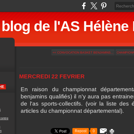
 blog de l'AS Hélè
<< CONVOCATION BASKET BENJAMINS...
CHAMPIONN
MERCREDI 22 FEVRIER
En raison du championnat département
benjamins qualifiés) il n'y aura pas entrain
de l'as sports-collectifs. (voir la liste d
articles du championnat départemental).
6
contre
6
n
Repost
0