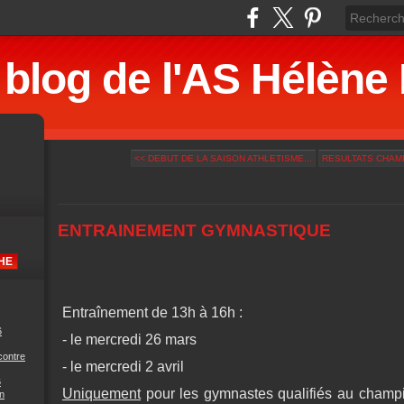
 blog de l'AS Hélè
<< DEBUT DE LA SAISON ATHLETISME...
RESULTATS CHAMP
ENTRAINEMENT GYMNASTIQUE
Entraînement de 13h à 16h :
6
- le mercredi 26 mars
contre
- le mercredi 2 avril
6
Uniquement
pour les gymnastes qualifiés au champ
n