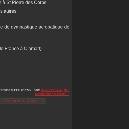
 à St Pierre des Corps.
s autres
pe de gymnastique acrobatique de
de France à Clamart)
l'équipe d' EPS et d'AS
-
dans
AS GYMNASTIQUE
commenter cet article
…
IONNAT DEPARTEMENTAL... >>