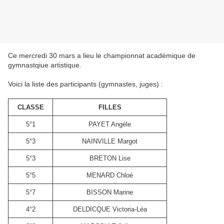
Ce mercredi 30 mars a lieu le championnat académique de
gymnastqiue artistique.
Voici la liste des participants (gymnastes, juges) :
CLASSE
FILLES
5°1
PAYET Angèle
5°3
NAINVILLE Margot
5°3
BRETON Lise
5°5
MENARD Chloé
5°7
BISSON Marine
4°2
DELDICQUE Victoria-Léa