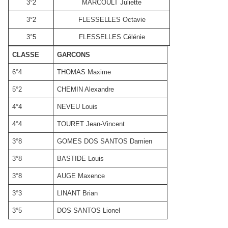
3°2
MARCOULT Juliette
3°2
FLESSELLES Octavie
3°5
FLESSELLES Célénie
CLASSE
GARCONS
6°4
THOMAS Maxime
5°2
CHEMIN Alexandre
4°4
NEVEU Louis
4°4
TOURET Jean-Vincent
3°8
GOMES DOS SANTOS Damien
3°8
BASTIDE Louis
3°8
AUGE Maxence
3°3
LINANT Brian
3°5
DOS SANTOS Lionel