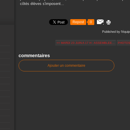
côtés élèves s'imposent...
Repost
0
Published by l'équi
<< MARDI 23 JUIN A 17 H : ASSEMBLEE...
PHOTOS,
commentaires
Ajouter un commentaire