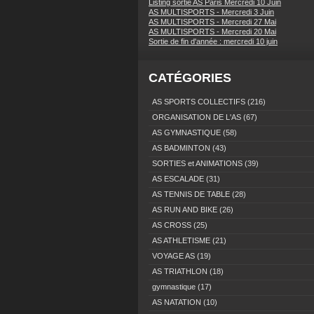
Listing sortie AS Paris Mercredi 10 Juin
AS MULTISPORTS - Mercredi 3 Juin
AS MULTISPORTS - Mercredi 27 Mai
AS MULTISPORTS - Mercredi 20 Mai
Sortie de fin d'année : mercredi 10 juin
CATÉGORIES
AS SPORTS COLLECTIFS
(216)
ORGANISATION DE L'AS
(67)
AS GYMNASTIQUE
(58)
AS BADMINTON
(43)
SORTIES et ANIMATIONS
(39)
AS ESCALADE
(31)
AS TENNIS DE TABLE
(28)
AS RUN AND BIKE
(26)
AS CROSS
(25)
AS ATHLETISME
(21)
VOYAGE AS
(19)
AS TRIATHLON
(18)
gymnastique
(17)
AS NATATION
(10)