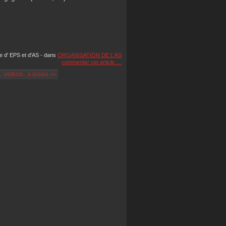
pe d' EPS et d'AS
-
dans
ORGANISATION DE L'AS
commenter cet article
…
 VIDEOS...A GOGO >>