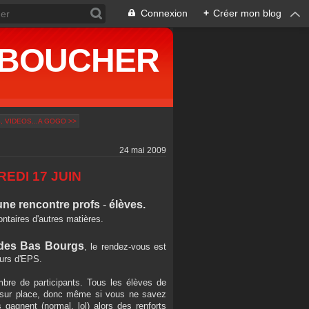
Connexion
+
Créer mon blog
ne BOUCHER
 VIDEOS...A GOGO >>
24 mai 2009
EDI 17 JUIN
une rencontre profs
-
élèves.
ontaires d'autres matières.
 des Bas Bourgs
, le rendez-vous est
ours d'EPS.
mbre de participants. Tous les élèves de
nt sur place, donc même si vous ne savez
gagnent (normal, lol) alors des renforts