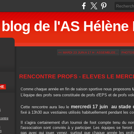
 blog de l'AS Hélè
<< MARDI 23 JUIN A 17 H : ASSEMBLEE...
PHOTOS,
RENCONTRE PROFS - ELEVES LE MERCR
chaque année en fin de saison sportive nous proposons
Comme
L'équipe des profs sera constituée de profs d'EPS et de profs vol
mercredi 17 juin au stade
Cette rencontre aura lieu le
6
fixé à 13h30 aux vestiaires utilisés habituellement pendant les c
contre
Il s'agira certainement d'un tournoi de foot compte tenu du no
6
l'association sont conviés à y participer. Les équipes se fero
n
pas avec qui jouer, venez, surtout que chaque année les profs 