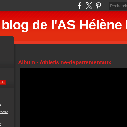
 blog de l'AS Hélè
Album - Athletisme-departementaux
6
contre
6
n