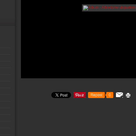
Repost
0