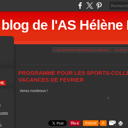
 blog de l'AS Hélè
<< AS NATATION MERCREDI 11 JANVIER...
AS GYM :
PROGRAMME POUR LES SPORTS-COLLE
VACANCES DE FEVRIER
Venez nombreux !
6
contre
6
Repost
0
n