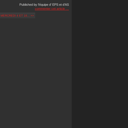
Published by l'équipe d' EPS et d'AS
commenter cet article
…
 MERCREDI 4 ET 18... >>