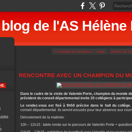
 blog de l'AS Hélè
<< ASSEMBLEE GENERALE : LUNDI...
SORTIE DE FIN
RENCONTRE AVEC UN CHAMPION DU M
Dans le cadre de la visite de Valentin Porte, champion du monde de
président du conseil départemental invite 20 collégiens à participer
Le rendez-vous est fixé à 9h50 précise dans le hall du collège.
6
conseil départemental. Ils seront excusés pour leur absence aux cour
contre
Déroulement de la matinée :
10h – 11h15 : table ronde sur le parcours de Valentin Porte + questio
6
n