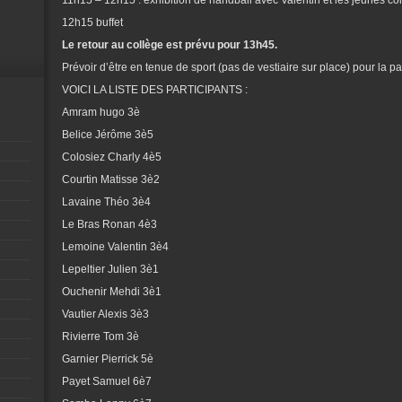
11h15 – 12h15 : exhibition de handball avec Valentin et les jeunes co
12h15 buffet
Le retour au collège est prévu pour 13h45.
Prévoir d’être en tenue de sport (pas de vestiaire sur place) pour la part
VOICI LA LISTE DES PARTICIPANTS :
Amram hugo 3è
Belice Jérôme 3è5
Colosiez Charly 4è5
Courtin Matisse 3è2
Lavaine Théo 3è4
Le Bras Ronan 4è3
Lemoine Valentin 3è4
Lepeltier Julien 3è1
Ouchenir Mehdi 3è1
Vautier Alexis 3è3
Rivierre Tom 3è
Garnier Pierrick 5è
Payet Samuel 6è7