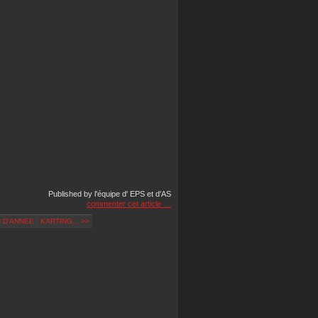
Published by l'équipe d' EPS et d'AS
commenter cet article
…
 D'ANNEE : KARTING... >>