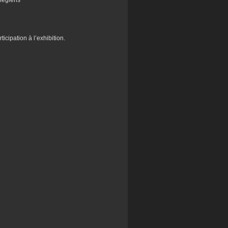
llégiens
icipation à l’exhibition.