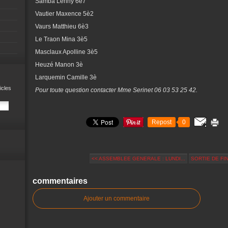
Samba Lenny 6è7
Vautier Maxence 5è2
Vaurs Matthieu 6è3
Le Traon Mina 3è5
Masclaux Apolline 3è5
Heuzé Manon 3è
Larquemin Camille 3è
icles
Pour toute question contacter Mme Serinet 06 03 53 25 42.
Repost
0
<< ASSEMBLEE GENERALE : LUNDI...
SORTIE DE FIN
commentaires
Ajouter un commentaire