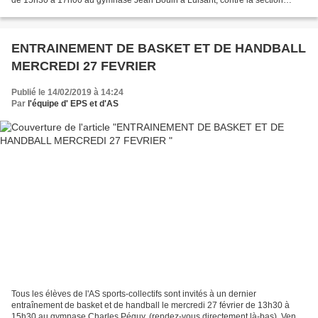
de 15h30 à 17h00 au gymnase Jean Bouin à Luisant, contre la section
sportive de Mathurin Régnier. Rendez-vous directement...
ENTRAINEMENT DE BASKET ET DE HANDBALL
MERCREDI 27 FEVRIER
Publié le 14/02/2019 à 14:24
Par
l'équipe d' EPS et d'AS
Tous les élèves de l'AS sports-collectifs sont invités à un dernier
entraînement de basket et de handball le mercredi 27 février de 13h30 à
15h30 au gymnase Charles Péguy. (rendez-vous directement là-bas). Venez