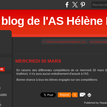
 blog de l'AS Hélè
<< TRIATHLON DEPARTEMENTAL DU...
AS ESCALADE 
MERCREDI 30 MARS
En raisons des différentes compétitions de ce mercredi 30 mars (
triathlon) il n'y aura aucun entraînement d'assuré à l'AS.
Bonne chance à tous les élèves engagés sur ces compétitions.
6
contre
Repost
0
6
Published by l'équi
n