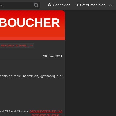
Connexion
+
Créer mon blog
ne BOUCHER
MERCREDI 30 MARS... >>
28 mars 2011
tennis de table, badminton, gymnastique et
pe d' EPS et d'AS
-
dans
ORGANISATION DE L'AS
commenter cet article
…