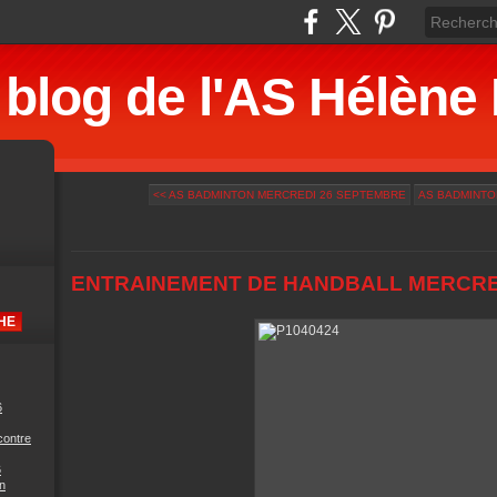
 blog de l'AS Hélè
<< AS BADMINTON MERCREDI 26 SEPTEMBRE
AS BADMINTO
ENTRAINEMENT DE HANDBALL MERCRE
6
contre
6
n