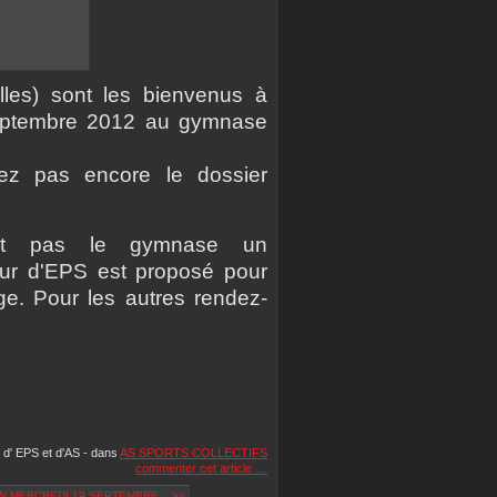
illes) sont les bienvenus à
septembre 2012 au gymnase
z pas encore le dossier
ent pas le gymnase un
ur d'EPS est proposé pour
ge. Pour les autres rendez-
 d' EPS et d'AS
-
dans
AS SPORTS COLLECTIFS
commenter cet article
…
N MERCREDI 19 SEPTEMBRE... >>