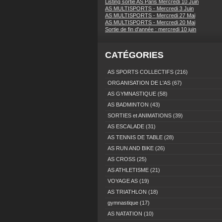
Listing sortie AS Paris Mercredi 10 Juin
AS MULTISPORTS - Mercredi 3 Juin
AS MULTISPORTS - Mercredi 27 Mai
AS MULTISPORTS - Mercredi 20 Mai
Sortie de fin d'année : mercredi 10 juin
CATÉGORIES
AS SPORTS COLLECTIFS
(216)
ORGANISATION DE L'AS
(67)
AS GYMNASTIQUE
(58)
AS BADMINTON
(43)
SORTIES et ANIMATIONS
(39)
AS ESCALADE
(31)
AS TENNIS DE TABLE
(28)
AS RUN AND BIKE
(26)
AS CROSS
(25)
AS ATHLETISME
(21)
VOYAGE AS
(19)
AS TRIATHLON
(18)
gymnastique
(17)
AS NATATION
(10)