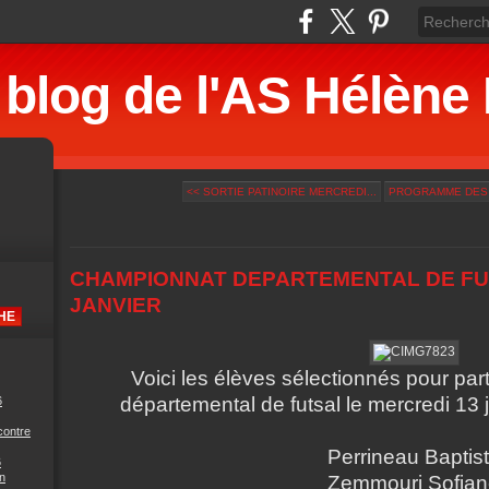
 blog de l'AS Hélè
<< SORTIE PATINOIRE MERCREDI...
PROGRAMME DES S
CHAMPIONNAT DEPARTEMENTAL DE FU
JANVIER
Voici les élèves sélectionnés pour pa
départemental de futsal le mercredi 13 j
6
contre
Perrineau Baptis
6
n
Zemmouri Sofia