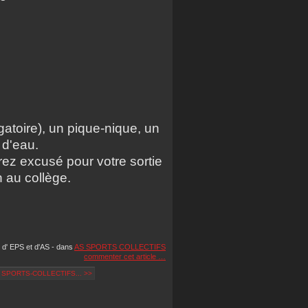
gatoire), un pique-nique, un
 d'eau.
ez excusé pour votre sortie
 au collège.
 d' EPS et d'AS
-
dans
AS SPORTS COLLECTIFS
commenter cet article
…
PORTS-COLLECTIFS... >>