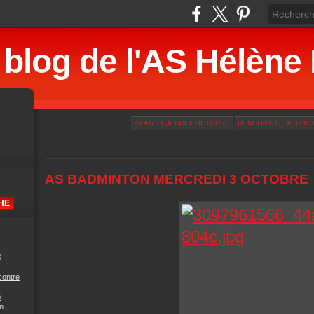
 blog de l'AS Hélè
<< AS TT JEUDI 4 OCTOBRE
RENCONTRE DE FOOT-
AS BADMINTON MERCREDI 3 OCTOBRE
6
contre
6
n