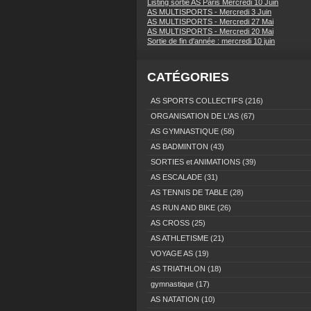
Listing sortie AS Paris Mercredi 10 Juin
AS MULTISPORTS - Mercredi 3 Juin
AS MULTISPORTS - Mercredi 27 Mai
AS MULTISPORTS - Mercredi 20 Mai
Sortie de fin d'année : mercredi 10 juin
CATÉGORIES
AS SPORTS COLLECTIFS
(216)
ORGANISATION DE L'AS
(67)
AS GYMNASTIQUE
(58)
AS BADMINTON
(43)
SORTIES et ANIMATIONS
(39)
AS ESCALADE
(31)
AS TENNIS DE TABLE
(28)
AS RUN AND BIKE
(26)
AS CROSS
(25)
AS ATHLETISME
(21)
VOYAGE AS
(19)
AS TRIATHLON
(18)
gymnastique
(17)
AS NATATION
(10)