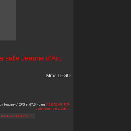
a salle Jeanne d'Arc
Mme LEGO
by l'équipe d' EPS et d'AS
-
dans
AS BADMINTON
commenter cet article
…
BALL EXTERIEUR... >>