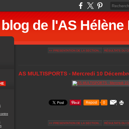
 blog de l'AS Hélè
<< PRESENTATION DE LA SECTION...
RÉSULTATS DU CH
AS MULTISPORTS - Mercredi 10 Décembr
Repost
0
6
contre
6
<< PRESENTATION DE LA SECTION...
RÉSULTATS DU CH
n