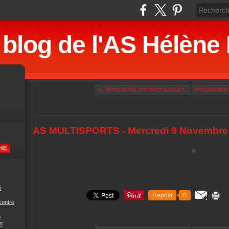
 blog de l'AS Hélè
<< RENCONTRE DISTRICT BASKET...
PROGRAMME A
AS MULTISPORTS - Mercredi 9 Novembre
6
Repost
0
contre
6
n