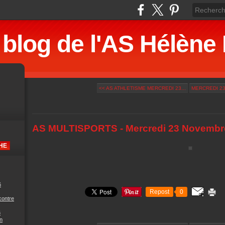
 blog de l'AS Hélè
<< AS ATHLETISME MERCREDI 23...
MERCREDI 23
AS MULTISPORTS - Mercredi 23 Novembr
6
Repost
0
contre
6
n