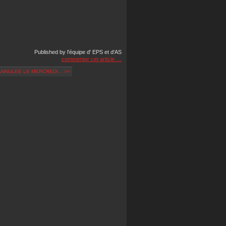
Published by l'équipe d' EPS et d'AS
commenter cet article
…
NNULEE LE MERCREDI... >>