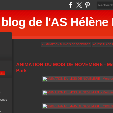
 blog de l'AS Hélè
<< ANIMATION DU MOIS DE DECEMBRE
AS ESCALADE A
ANIMATION DU MOIS DE NOVEMBRE - Mercr
Park
6
contre
6
n