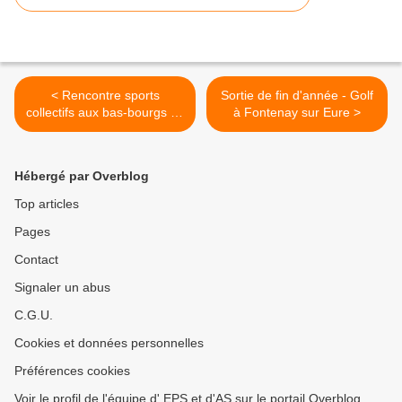
< Rencontre sports
Sortie de fin d'année - Golf
collectifs aux bas-bourgs du
à Fontenay sur Eure >
09 juin 2021
Hébergé par Overblog
Top articles
Pages
Contact
Signaler un abus
C.G.U.
Cookies et données personnelles
Préférences cookies
Voir le profil de l'équipe d' EPS et d'AS sur le portail Overblog