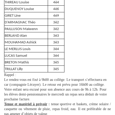
THIREAU Louise
4è4
DUQUENOY Louise
4è6
GIRET Line
4è9
D'ARMAGNAC Théo
3è2
PAILLUSON Maïwenn
3è2
BERLAND Alan
3è3
MOUHAMAD Ashick
3è3
LE MERLUS Louis
3è4
LUCAS Samuel
3è4
BRETON Mathis
3è5
TRILLAT Lilly
3è5
Rappel :
Le rendez-vous est fixé à 9h00 au collège. Le transport s’effectuera en
car (compagnie Lécuyer). Le retour est prévu pour 16h00 au collège.
Votre enfant sera excusé pour son absence aux cours de 9h à 12h. Pour
les élèves demi-pensionnaires le mercredi un repas sera déduit de votre
prochaine facture.
Tenue et matériel à prévoir
:
tenue sportive et baskets, crème solaire /
casquette ou vêtement de pluie, repas froid, eau. Il est préférable de ne
pas amener d’objets de valeur.