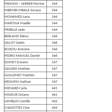
FREMON - GERRER Perrine
5è4
MBEMBI MBALA Soraya
5è4
MOHAMED Lana
5è4
MARTINA Maëlle
5è4
PRIBILLE Jade
5è4
BERLAND Telmo
5è6
GILLOT Gabin
5è6
KOJEOU Antoine
5è6
PEDRO MANUEL Daniel
5è6
DUMET Erwann
5è7
GAUDIN Mathéo
5è7
GUILLEMET Mathéo
5è7
KROUPIN Nathan
5è7
MENARD Carla
4è1
MINEUR Octave
4è1
LAMBLIN Camille
4è2
CHAZOTTES Cloé
4è4