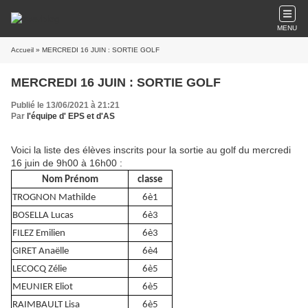
MENU
Accueil
» MERCREDI 16 JUIN : SORTIE GOLF
MERCREDI 16 JUIN : SORTIE GOLF
Publié le 13/06/2021 à 21:21
Par
l'équipe d' EPS et d'AS
Voici la liste des élèves inscrits pour la sortie au golf du mercredi
16 juin de 9h00 à 16h00 :
Nom Prénom
classe
TROGNON Mathilde
6è1
BOSELLA Lucas
6è3
FILEZ Emilien
6è3
GIRET Anaëlle
6è4
LECOCQ Zélie
6è5
MEUNIER Eliot
6è5
RAIMBAULT Lisa
6è5