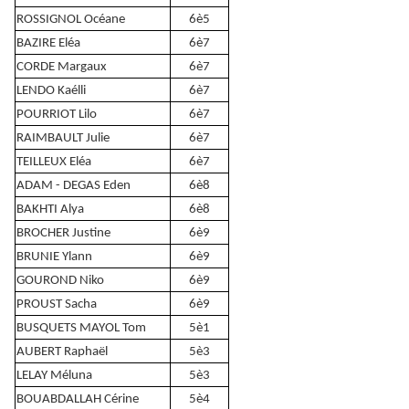
ROSSIGNOL Océane
6è5
BAZIRE Eléa
6è7
CORDE Margaux
6è7
LENDO Kaélli
6è7
POURRIOT Lilo
6è7
RAIMBAULT Julie
6è7
TEILLEUX Eléa
6è7
ADAM - DEGAS Eden
6è8
BAKHTI Alya
6è8
BROCHER Justine
6è9
BRUNIE Ylann
6è9
GOUROND Niko
6è9
PROUST Sacha
6è9
BUSQUETS MAYOL Tom
5è1
AUBERT Raphaël
5è3
LELAY Méluna
5è3
BOUABDALLAH Cérine
5è4