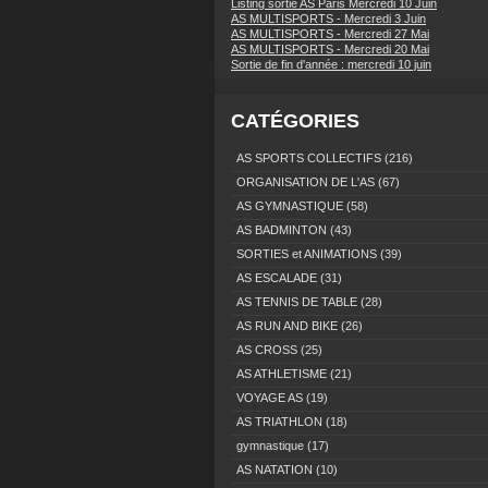
Listing sortie AS Paris Mercredi 10 Juin
AS MULTISPORTS - Mercredi 3 Juin
AS MULTISPORTS - Mercredi 27 Mai
AS MULTISPORTS - Mercredi 20 Mai
Sortie de fin d'année : mercredi 10 juin
CATÉGORIES
AS SPORTS COLLECTIFS
(216)
ORGANISATION DE L'AS
(67)
AS GYMNASTIQUE
(58)
AS BADMINTON
(43)
SORTIES et ANIMATIONS
(39)
AS ESCALADE
(31)
AS TENNIS DE TABLE
(28)
AS RUN AND BIKE
(26)
AS CROSS
(25)
AS ATHLETISME
(21)
VOYAGE AS
(19)
AS TRIATHLON
(18)
gymnastique
(17)
AS NATATION
(10)