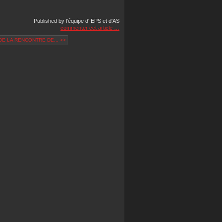
Published by l'équipe d' EPS et d'AS
commenter cet article
…
DE LA RENCONTRE DE... >>