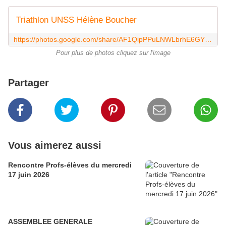
Triathlon UNSS Hélène Boucher
https://photos.google.com/share/AF1QipPPuLNWLbrhE6GYLWjJcPUlLZ3ygohfkj6ntNiJGrVw8XQ0Ozs8xyP-5IialhG9BQ?key=ZlRDdGhTSEgtUFlMX3poTVloWHJZbWVtSXBPbHB3
Pour plus de photos cliquez sur l'image
Partager
Vous aimerez aussi
Rencontre Profs-élèves du mercredi
17 juin 2026
ASSEMBLEE GENERALE