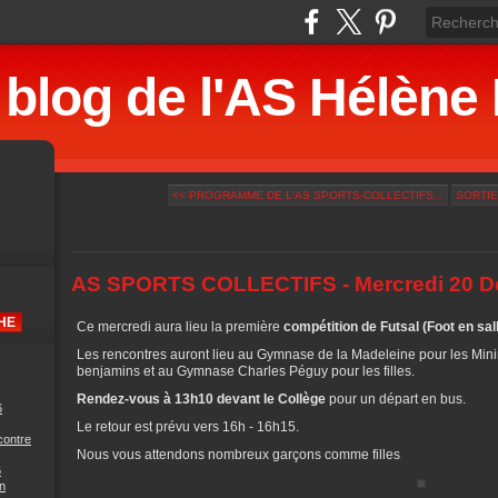
 blog de l'AS Hélè
<< PROGRAMME DE L'AS SPORTS-COLLECTIFS...
SORTIE
AS SPORTS COLLECTIFS - Mercredi 20 
Ce mercredi aura lieu la première
compétition de Futsal (Foot en sall
Les rencontres auront lieu au Gymnase de la Madeleine pour les Mi
benjamins et au Gymnase Charles Péguy pour les filles.
Rendez-vous à 13h10 devant le Collège
pour un départ en bus.
6
Le retour est prévu vers 16h - 16h15.
contre
Nous vous attendons nombreux garçons comme filles
6
n