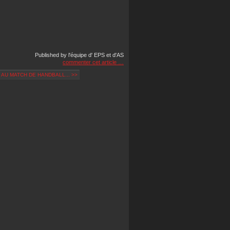
Published by l'équipe d' EPS et d'AS
commenter cet article
…
 AU MATCH DE HANDBALL... >>