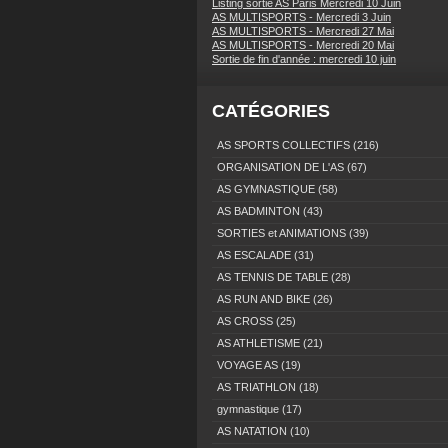
Listing sortie AS Paris Mercredi 10 Juin
AS MULTISPORTS - Mercredi 3 Juin
AS MULTISPORTS - Mercredi 27 Mai
AS MULTISPORTS - Mercredi 20 Mai
Sortie de fin d'année : mercredi 10 juin
CATÉGORIES
AS SPORTS COLLECTIFS
(216)
ORGANISATION DE L'AS
(67)
AS GYMNASTIQUE
(58)
AS BADMINTON
(43)
SORTIES et ANIMATIONS
(39)
AS ESCALADE
(31)
AS TENNIS DE TABLE
(28)
AS RUN AND BIKE
(26)
AS CROSS
(25)
AS ATHLETISME
(21)
VOYAGE AS
(19)
AS TRIATHLON
(18)
gymnastique
(17)
AS NATATION
(10)