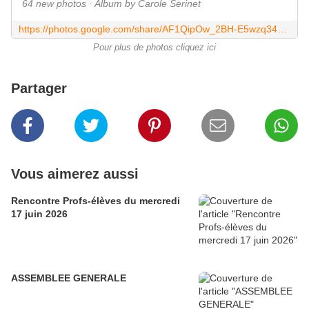
64 new photos · Album by Carole Serinet
https://photos.google.com/share/AF1QipOw_2BH-E5wzq34pPujtqaQaAEpXUS4obkwk5MJYOxgOhv5ThGaACKf5nD4VWeRrQ?key=bVR6SS03UnN3NGRJWG00ejdzYlkzTWZsODZ6VER3
Pour plus de photos cliquez ici
Partager
Vous aimerez aussi
Rencontre Profs-élèves du mercredi
17 juin 2026
ASSEMBLEE GENERALE