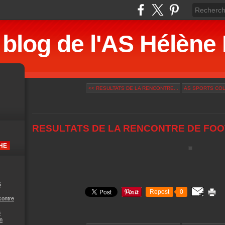
 blog de l'AS Hélè
<< RESULTATS DE LA RENCONTRE...
AS SPORTS COLL
RESULTATS DE LA RENCONTRE DE FOO
6
Repost
0
contre
6
n