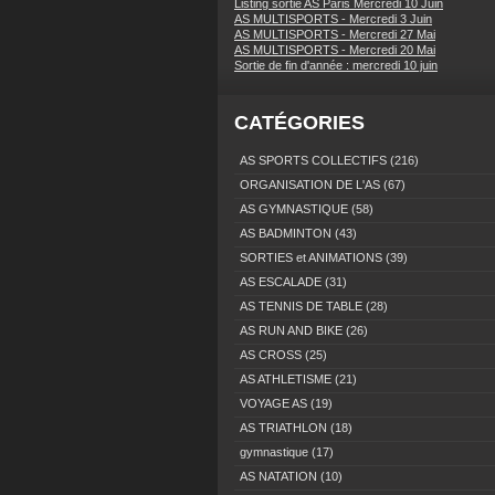
Listing sortie AS Paris Mercredi 10 Juin
AS MULTISPORTS - Mercredi 3 Juin
AS MULTISPORTS - Mercredi 27 Mai
AS MULTISPORTS - Mercredi 20 Mai
Sortie de fin d'année : mercredi 10 juin
CATÉGORIES
AS SPORTS COLLECTIFS
(216)
ORGANISATION DE L'AS
(67)
AS GYMNASTIQUE
(58)
AS BADMINTON
(43)
SORTIES et ANIMATIONS
(39)
AS ESCALADE
(31)
AS TENNIS DE TABLE
(28)
AS RUN AND BIKE
(26)
AS CROSS
(25)
AS ATHLETISME
(21)
VOYAGE AS
(19)
AS TRIATHLON
(18)
gymnastique
(17)
AS NATATION
(10)