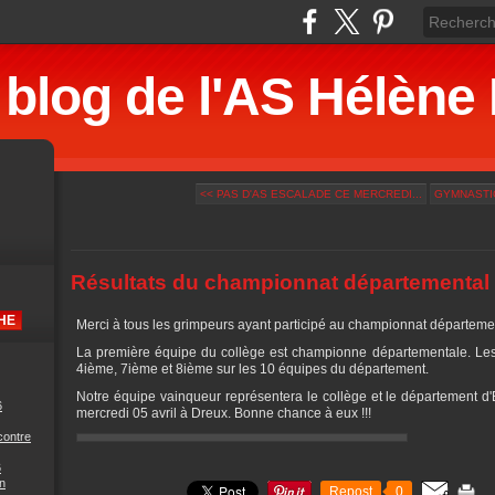
 blog de l'AS Hélè
<< PAS D'AS ESCALADE CE MERCREDI...
GYMNASTIQ
Résultats du championnat départemental
Merci à tous les grimpeurs ayant participé au championnat départemen
La première équipe du collège est championne départementale. Les 
4ième, 7ième et 8ième sur les 10 équipes du département.
Notre équipe vainqueur représentera le collège et le département d
6
mercredi 05 avril à Dreux. Bonne chance à eux !!!
contre
6
n
Repost
0