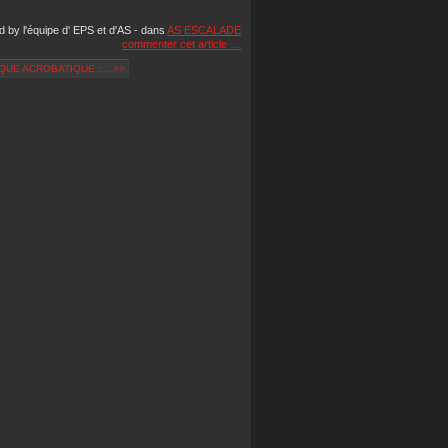
d by l'équipe d' EPS et d'AS
-
dans
AS ESCALADE
commenter cet article
…
UE ACROBATIQUE :... >>