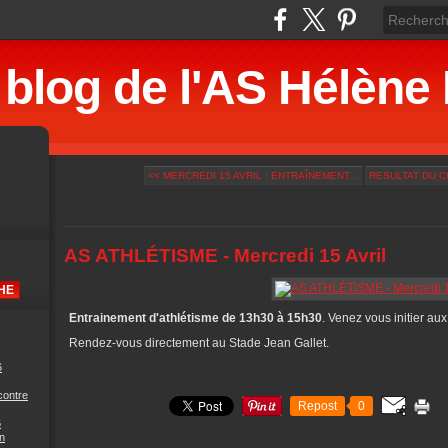
 blog de l'AS Hélè
<< MERCREDI 15 AVRIL : ENTRAÎNEMENT...
RESULTAT DU C
AS ATHLÉTISME - Mercredi 15 Avril
Entrainement d'athlétisme de 13h30 à 15h30
. Venez vous initier aux
Rendez-vous directement au Stade Jean Gallet.
6
contre
Repost
0
6
n